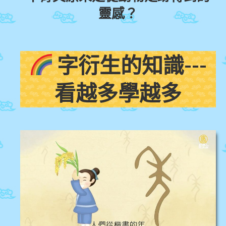
靈感？
字衍生的知識---
看越多學越多