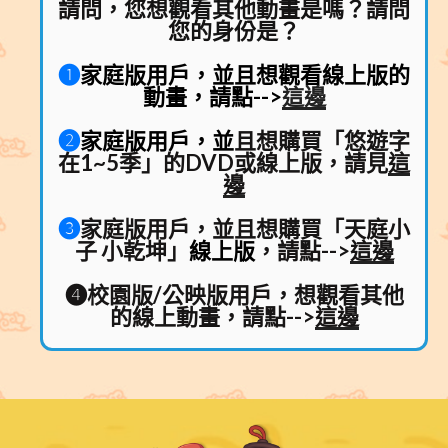
請問，您想觀看其他動畫是嗎？請問
您的身份是？
❶
家庭版用戶
，並
且想觀看線上版的
動畫，請點-->
這邊
❷
家庭版用戶
，並
且想購買「悠遊字
在1~5季」的DVD或線上版，請見
這
邊
❸
家庭版用戶
，並且想購買「天庭小
子 小乾坤」
線上版
，請點-->
這邊
❹
校園版/公映版用戶
，想觀看其他
的線上動畫，請點-->
這邊