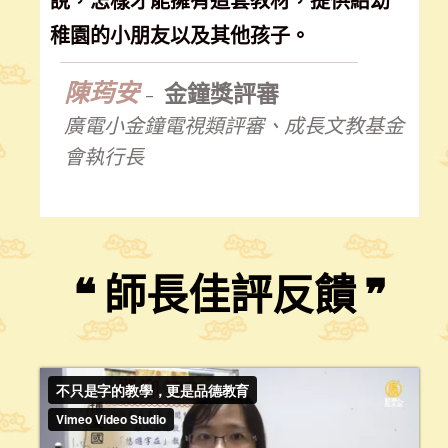
說，怎樣才能擁有這套教材，提供給幼
稚園的小朋友以及其他孩子。
陳荺安
金鐘獎評審
-
廣電小金鐘電視類評審、成長文教基金
會執行長
❝ 師長佳評反饋
❞