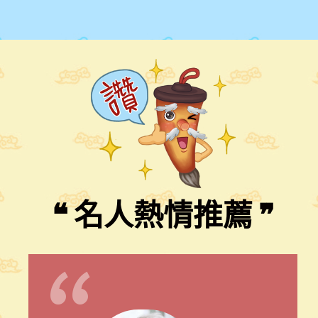
“
❝
名人熱情推薦
❞