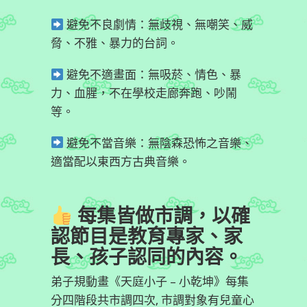
避免不良劇情：無歧視、無嘲笑、威
脅、不雅、暴力的台詞。
避免不適畫面：無吸菸、情色、暴
力、血腥，不在學校走廊奔跑、吵鬧
等。
避免不當音樂：無陰森恐怖之音樂、
適當配以東西方古典音樂。
每集皆做市調，以確
認節目是教育專家、家
長、孩子認同的內容。
弟子規動畫《天庭小子 – 小乾坤》每集
分四階段共市調四次, 市調對象有兒童心