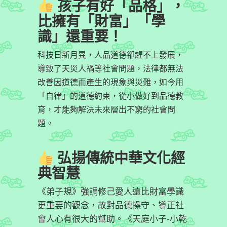
孩子有好「品格」，
比擁有
「財富」
「學
識」還重要！
科技日新月異，人品道德卻趕不上發展，
導致了天災人禍等社會問題，法律都無法
改善因道德而產生的現象與災難，如今用
「自律」的道德約束，從小做好到品德教
育，才能夠解決未來層出不窮的社會問
題。
弘揚傳統中華文化經
典智慧
《弟子規》強調修己愛人遠比財富學識
更重要的觀念，故對品德操守、導正社
會人心有很大的幫助。《天庭小子-小乾