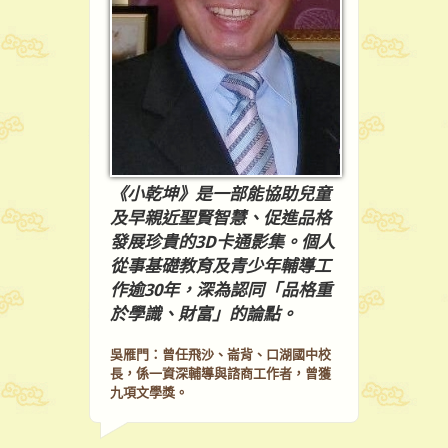
《小乾坤》是一部能協助兒童
及早親近聖賢智慧、促進品格
發展珍貴的3D卡通影集。個人
從事基礎教育及青少年輔導工
作逾30年，深為認同「品格重
於學識、財富」的論點。
吳雁門：曾任飛沙、崙背、口湖國中校
長，係一資深輔導與諮商工作者，曾獲
九項文學獎。