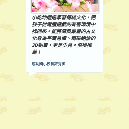
小乾坤通過學習傳統文化，把
孩子從電腦遊戲的有害環境中
找回來。能將深奧嚴肅的古文
化身為平實易懂、精采絕倫的
3D動畫，更是少見。值得推
薦！
成功國小校長許秀英