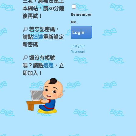
三次，將無法連上
本網站，請30分鐘
Remember
後再試！
Me
若忘記密碼，
請點
這邊
重新設定
新密碼
Lost your
Password
還沒有帳號
嗎？請點
這邊
，立
即加入！